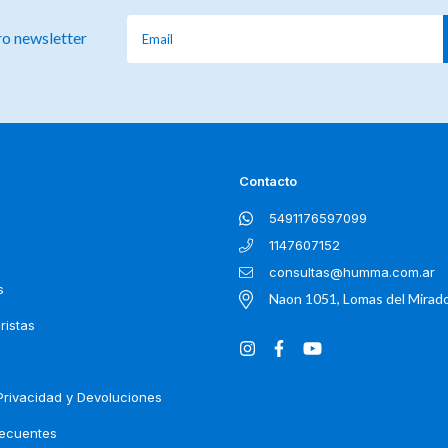
ro newsletter
Contacto
5491176597099
1147607152
consultas@humma.com.ar
s
Naon 1051, Lomas del Mirad
ristas
 Privacidad y Devoluciones
recuentes