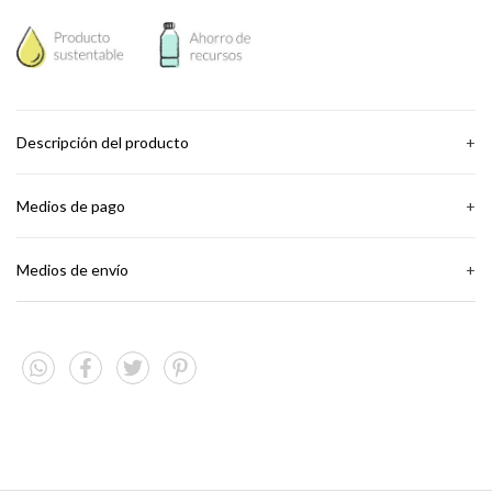
Descripción del producto
Medios de pago
Repuesto de Membrana para Dispenser Humma Evolution RO con
Osmosis Inversa.
Medios de envío
24
cuotas de
$3.776,58
Ver más detalles
Entregas para el CP:
CAMBIAR CP
Medios de envío
CALCULAR
No sé mi código postal