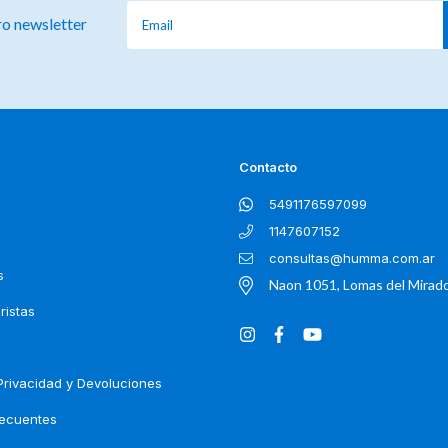
ro newsletter
Contacto
5491176597099
1147607152
consultas@humma.com.ar
s
Naon 1051, Lomas del Mirad
ristas
 Privacidad y Devoluciones
recuentes