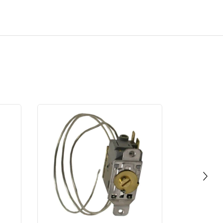
CALCULAR
requieranobtener agua libre de partículas. Muy
usado para la elaboración de cerveza artesanal.
No sé mi código postal
Nuestro local
Showroom - Naon 1051, Lomas del
Gratis
Mirador De Lunes a Viernes de 9.30 a
17.30 hs. Coordinar previamente por
whatsapp al 11 5855-5930