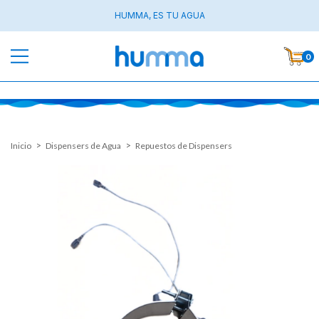
HUMMA, ES TU AGUA
0
>
>
Inicio
Dispensers de Agua
Repuestos de Dispensers