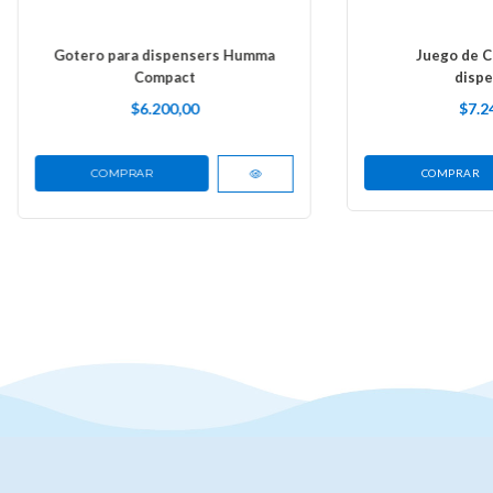
Gotero para dispensers Humma
Juego de Ca
Compact
dispe
$6.200,00
$7.2
COMPRAR